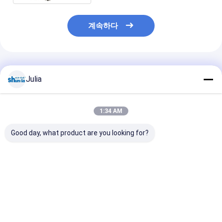
계속하다
추천된 제품
Julia
1:34 AM
Good day, what product are you looking for?
PE 코팅 종이컵 제조 기
고속 종이컵 제조기 이
완전 자동 종이 
계 싱글 더블 월컵 성형
중벽 PE 코팅 컵 성형기
고성능 반서보 종
기계 OEM
공장
기계
최고의 가격
최고의 가격
최고의 