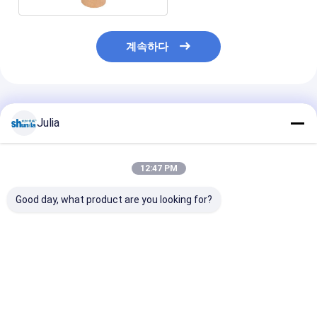
계속하다
추천된 제품
Julia
12:47 PM
Good day, what product are you looking for?
환경 친화적 일회용 종
자동 일회용 종이 식품
추운 뜨거운 식품
이 음식 컨테이너 기계
용기 제조 기계 70-80
한 미생물에 의해
pcs/min
된 버릴 수 있는 
작된 탄탄한 백서
최고의 가격
최고의 가격
최고의 